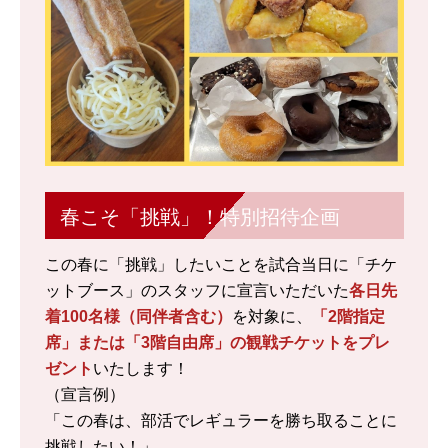
春こそ「挑戦」！特別招待企画
この春に「挑戦」したいことを試合当日に「チケ
ットブース」のスタッフに宣言いただいた
各日先
着100名様（同伴者含む）
を対象に、
「2階指定
席」または「3階自由席」の観戦チケットをプレ
ゼント
いたします！
（宣言例）
「この春は、部活でレギュラーを勝ち取ることに
挑戦したい！」